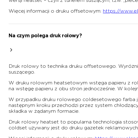
wersji heatset – czyli z tunelem suszącym, tzw. „piec
Więcej informacji o druku offsetowym:
https://www.el
Na czym polega druk rolowy?
Druk rolowy to technika druku offsetowego. Wyróżni
suszącego.
W druku rolowym heatsetowym wstęga papieru z roli 
na wstęgę papieru z obu stron jednocześnie. W kolejn
W przypadku druku rolowego coldesetowego farba jes
następnym kroku przechodzi przez system chłodzący, s
składka w żądanym formacie.
Druk rolowy heatset to popularna technologia stoso
coldset używany jest do druku gazetek reklamowych cz