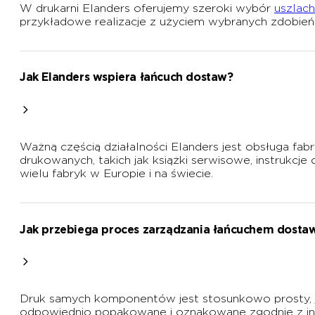
W drukarni Elanders oferujemy szeroki wybór
uszlach
przykładowe realizacje z użyciem wybranych zdobie
Jak Elanders wspiera łańcuch dostaw?
Ważną częścią działalności Elanders jest obsługa fa
drukowanych, takich jak książki serwisowe, instrukcje
wielu fabryk w Europie i na świecie.
Jak przebiega proces zarządzania łańcuchem dostaw 
Druk samych komponentów jest stosunkowo prosty, je
odpowiednio popakowane i oznakowane zgodnie z ind