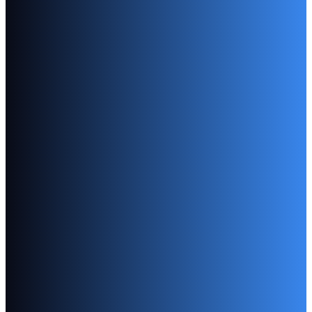
Broszury
Wysokiej jakości materiały marketingowe dla firm z 
Czasopisma
Średnie i wysokie nakłady czasopism w wersji zeszyto
Instrukcje obsługi