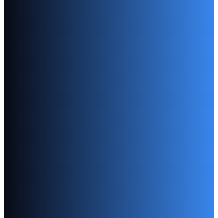
Kołozeszyty
Najwyższej jakości kołozeszyty z metalową spiralą, 
Zeszyty
Druk wysokich nakładów zeszytów do objętości 160 s
Kalendarze
Kalendarze w oprawie metalowej O-wire, max. długo