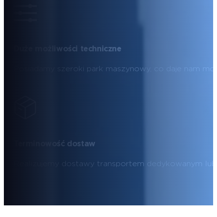
Duże możliwości techniczne
Posiadamy szeroki park maszynowy, co daje nam moż
Terminowość dostaw
Realizujemy dostawy transportem dedykowanym lub ku