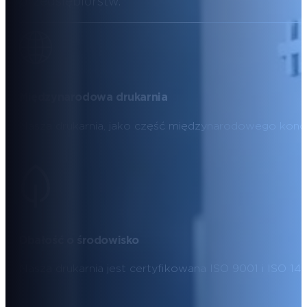
przedsiębiorstw.
Międzynarodowa drukarnia
Nasza drukarnia, jako część międzynarodowego koncern
Dbałość o środowisko
Nasza drukarnia jest certyfikowana ISO 9001 i ISO 14