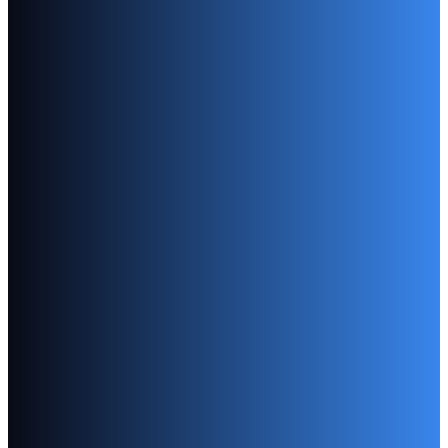
Falcowane ulotki, broszury, książki w oprawie klejonej
Katalogi
Katalogi w oprawie zeszytowej, klejonej hotmelt, PU
Gazetki sklepowe
16, 12 i 8 stronnicowe gazetki z klejem w grzbiecie 