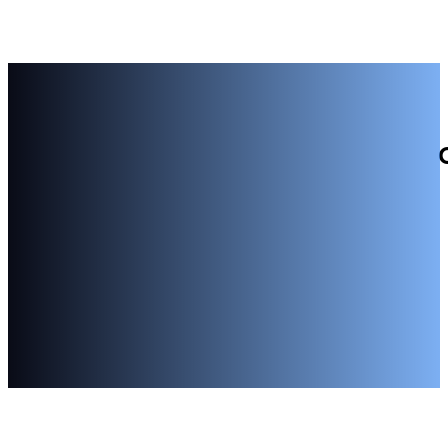
Drukarnia Elanders jako jedna z największyc
jakością oraz certyfikat środowiskowy 