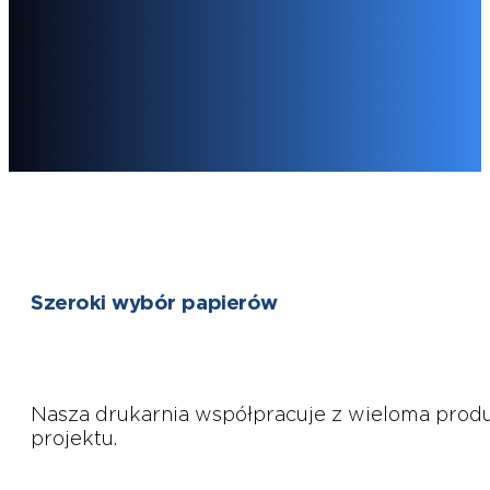
Książki
Wysokie i średnie nakłady książek, również z nakleja
Szeroki wybór papierów
Nasza drukarnia współpracuje z wieloma produ
projektu.