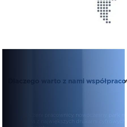
Dlaczego warto z nami współprac
Doświadczeni pracownicy, nowoczesny park ma
Jako jedna z największych drukarni cyfrowych