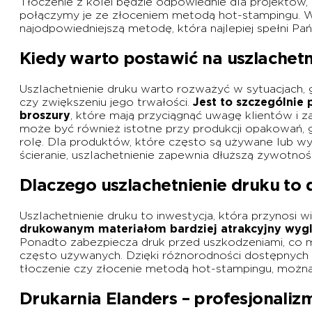
Tłoczenie z kolei będzie odpowiednie dla projektów,
połączymy je ze złoceniem metodą hot-stampingu. W
najodpowiedniejszą metodę, która najlepiej spełni Pa
Kiedy warto postawić na uszlachetn
Uszlachetnienie druku warto rozważyć w sytuacjach, g
czy zwiększeniu jego trwałości.
Jest to szczególnie
broszury
, które mają przyciągnąć uwagę klientów i 
może być również istotne przy produkcji opakowań, g
rolę. Dla produktów, które często są używane lub wy
ścieranie, uszlachetnienie zapewnia dłuższą żywotność
Dlaczego uszlachetnienie druku to
Uszlachetnienie druku to inwestycja, która przynosi w
drukowanym materiałom bardziej atrakcyjny wyg
Ponadto zabezpiecza druk przed uszkodzeniami, co 
często używanych. Dzięki różnorodności dostępnych m
tłoczenie czy złocenie metodą hot-stampingu, możn
Drukarnia Elanders – profesjonaliz