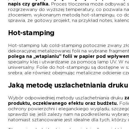
napis czy grafika.
Proces tłoczenia może odbywać się
rozgrzewany do wyższej temperatury, co pozwala na u
złoceniem, wykonanym metodą hot-stampingu, co dod
sprawia, że gotowy projekt, na przykład notes, kalend
Hot-stamping
Hot-stamping lub cold-stamping potocznie zwany złoc
dekoracyjnej metalizowanej folii na wybrane fragmen
polega na „wtapianiu” folii w papier pod wpływe
specjalny klej i utwardzanie za pomocą lamp UV. W nas
uniwersalny. Folie do hot-stampingu są dostępne w sze
srebra, ale również obejmując metaliczne odcienie czer
Jaką metodę uszlachetniania druk
Wybór odpowiedniej metody uszlachetniania druku
z
produktu, oczekiwanego efektu oraz budżetu.
Foli
ochrony powierzchni i eleganckiego wyglądu, szczegó
sprawdzi się, jeśli zależy nam na podkreśleniu wybra
natomiast sztancowanie jest idealne dla tych, którzy