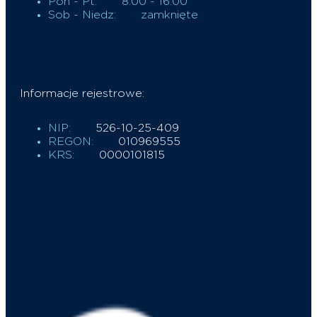
Pon - Pt:
8:00 - 16:00
Sob - Niedz:
zamknięte
Informacje rejestrowe:
NIP:
526-10-25-409
REGON:
010969555
KRS:
0000101815