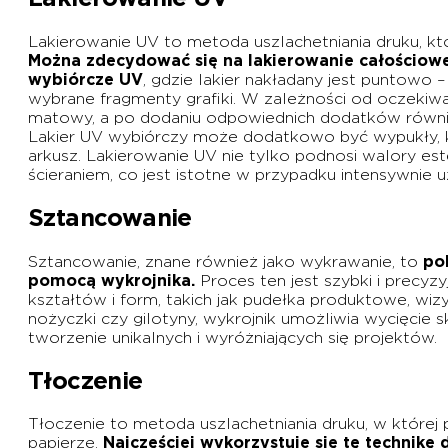
Lakierowanie UV to metoda uszlachetniania druku, kt
Można zdecydować się na lakierowanie całościowe,
wybiórcze UV
, gdzie lakier nakładany jest puntowo 
wybrane fragmenty grafiki. W zależności od oczekiw
matowy, a po dodaniu odpowiednich dodatków równie
Lakier UV wybiórczy może dodatkowo być wypukły,
arkusz. Lakierowanie UV nie tylko podnosi walory e
ścieraniem, co jest istotne w przypadku intensywnie u
Sztancowanie
Sztancowanie, znane również jako wykrawanie, to
po
pomocą wykrojnika.
Proces ten jest szybki i precyzy
kształtów i form, takich jak pudełka produktowe, wizy
nożyczki czy gilotyny, wykrojnik umożliwia wycięci
tworzenie unikalnych i wyróżniających się projektów.
Tłoczenie
Tłoczenie to metoda uszlachetniania druku, w której
papierze.
Najczęściej wykorzystuje się tę technikę