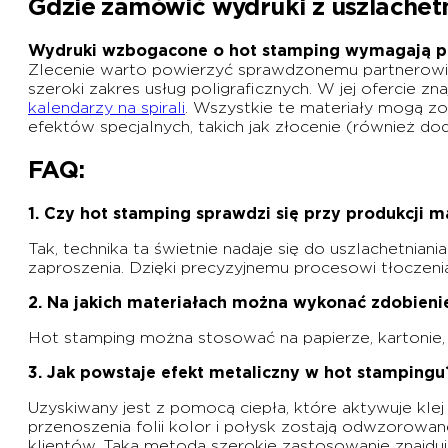
Gdzie zamówić wydruki z uszlachet
Wydruki wzbogacone o hot stamping wymagają pr
Zlecenie warto powierzyć sprawdzonemu partnerowi,
szeroki zakres usług poligraficznych. W jej ofercie znaj
kalendarzy na spirali
. Wszystkie te materiały mogą zo
efektów specjalnych, takich jak złocenie (również d
FAQ:
1. Czy hot stamping sprawdzi się przy produkcji
Tak, technika ta świetnie nadaje się do uszlachetnian
zaproszenia. Dzięki precyzyjnemu procesowi tłoczeni
2. Na jakich materiałach można wykonać zdobien
Hot stamping można stosować na papierze, kartonie
3. Jak powstaje efekt metaliczny w hot stampingu
Uzyskiwany jest z pomocą ciepła, które aktywuje klej 
przenoszenia folii kolor i połysk zostają odwzorowa
klientów. Taka metoda szerokie zastosowanie znajduje