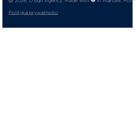
@ 2026, D’sign Agency. Made with ❤️ in Warsaw, Pola
Polityka prywatności