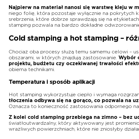
Najpierw na materiał nanosi się warstwę kleju w m
niego folię, która pozostaje wyłącznie na pokrytych 
srebrzenia, które dobrze sprawdzają się na etykiet
stamping pozwala na bardzo dokładne odwzorowanie cie
Cold stamping a hot stamping – róż
Chociaż oba procesy służą temu samemu celowi – uszl
obszarami, w których znajdują zastosowanie.
Wybór o
projektu, budżetu czy oczekiwanej trwałości efe
obiema technikami.
Temperatura i sposób aplikacji
Hot stamping wykorzystuje ciepło i wymaga rozgrzan
tłoczenia odbywa się na gorąco, co pozwala na uz
Oznacza to konieczność zastosowania odpornego na 
Z kolei cold stamping przebiega na zimno – bez u
światłoutwardzalny, który aktywowany jest promieni
wrażliwych powierzchniach, które nie zniosłyby działani