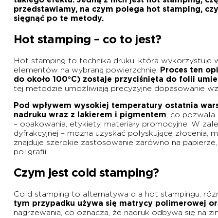
przedstawiamy, na czym polega hot stamping, czym
sięgnąć po te metody.
Hot stamping – co to jest?
Hot stamping to technika druku, która wykorzystuje w
elementów na wybraną powierzchnię.
Proces ten op
do około 100°C) zostaje przyciśnięta do folii um
tej metodzie umożliwiają precyzyjne dopasowanie wz
Pod wpływem wysokiej temperatury ostatnia warstwa
nadruku wraz z lakierem i pigmentem
, co pozwala
– opakowania, etykiety, materiały promocyjne. W zale
dyfrakcyjnej – można uzyskać połyskujące złocenia, 
znajduje szerokie zastosowanie zarówno na papierze,
poligrafii.
Czym jest cold stamping?
Cold stamping to alternatywa dla hot stampingu, ró
tym przypadku używa się matrycy polimerowej or
nagrzewania, co oznacza, że nadruk odbywa się na zi