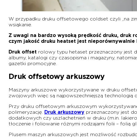
W przypadku druku offsetowego coldset czyli „na zim
wsiąkanie.
Z uwagi na bardzo wysoką prędkość druku, druk r
czym jakość druku heatset jest nieporównywalnie 
Druk offset
rolowy typu hetaset przeznaczony jest do d
albumy, katalogi czy czasopisma i magazyny, natomias
gazetki promocyjne.
Druk offsetowy arkuszowy
Maszyny arkuszowe wykorzystywane w druku offset
zwojowych więc są najpowszechniejszą technologią 
Przy druku offsetowym arkuszowym wykorzystywane są 
polimeryzację.
Druk arkuszowy
przeznaczony jest do
dodatkowych czy uszlachetnień w druku (m.in. lakier
tłoczenie i foliowanie różnymi rodzajami folii – folią g
Plusem maszyn arkuszowych jest możliwość rozbudo