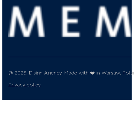
@ 2026, D’sign Agency. Made with ❤️ in Warsaw, Pola
Privacy policy