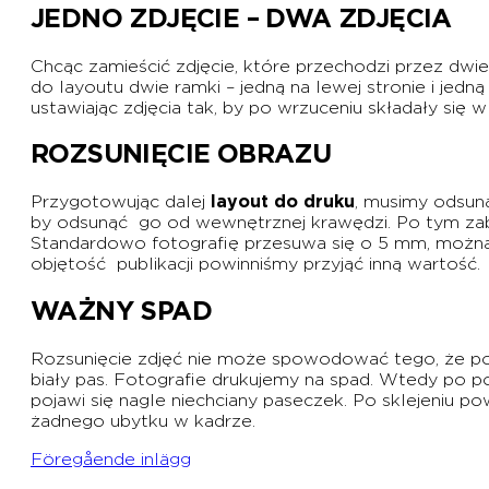
JEDNO ZDJĘCIE – DWA ZDJĘCIA
Chcąc zamieścić zdjęcie, które przechodzi przez dwi
do layoutu dwie ramki – jedną na lewej stronie i jedn
ustawiając zdjęcia tak, by po wrzuceniu składały się w
ROZSUNIĘCIE OBRAZU
Przygotowując dalej
layout do druku
, musimy odsuną
by odsunąć go od wewnętrznej krawędzi. Po tym zabi
Standardowo fotografię przesuwa się o 5 mm, można j
objętość publikacji powinniśmy przyjąć inną wartość.
WAŻNY SPAD
Rozsunięcie zdjęć nie może spowodować tego, że 
biały pas. Fotografie drukujemy na spad. Wtedy po 
pojawi się nagle niechciany paseczek. Po sklejeniu 
żadnego ubytku w kadrze.
Föregående inlägg