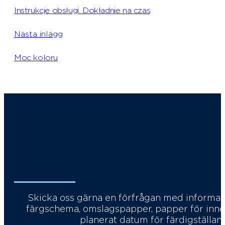
Instrukcje obsługi. Dokładnie na czas
Nästa inlägg
Moc koloru
Skicka oss gärna en förfrågan med informati
färgschema, omslagspapper, papper för inneh
planerat datum för färdigställand