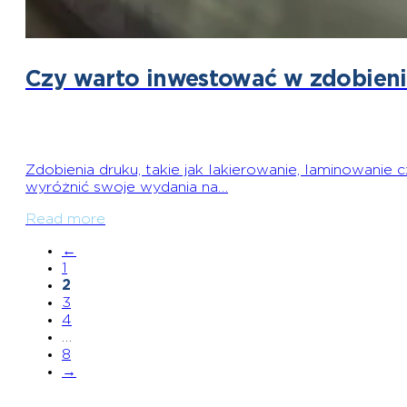
Czy warto inwestować w zdobieni
Zdobienia druku, takie jak lakierowanie, laminowani
wyróżnić swoje wydania na…
Read more
←
1
2
3
4
…
8
→