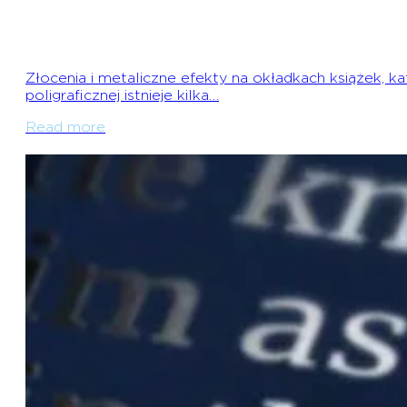
Złocenia i metaliczne efekty na okładkach książek,
poligraficznej istnieje kilka…
Read more