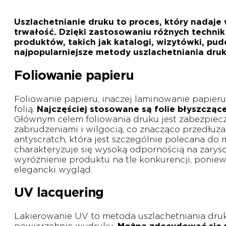
Uszlachetnianie druku to proces, który nadaj
trwałość. Dzięki zastosowaniu różnych techni
produktów, takich jak katalogi, wizytówki, pu
najpopularniejsze metody uszlachetniania dru
Foliowanie papieru
Foliowanie papieru, inaczej laminowanie papier
folią.
Najczęściej stosowane są folie błyszcząc
Głównym celem foliowania druku jest zabezpiec
zabrudzeniami i wilgocią, co znacząco przedłuża
antyscratch, która jest szczególnie polecana d
charakteryzuje się wysoką odpornością na zarys
wyróżnienie produktu na tle konkurencji, ponie
elegancki wygląd.
UV lacquering
Lakierowanie UV to metoda uszlachetniania druk