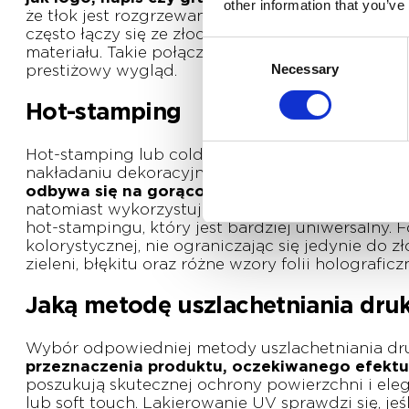
other information that you’ve
że tłok jest rozgrzewany do wyższej temperatury
często łączy się ze złoceniem, wykonanym meto
Consent
materiału. Takie połączenie sprawia, że gotowy pr
Necessary
Selection
prestiżowy wygląd.
Hot-stamping
Hot-stamping lub cold-stamping potocznie zwany
nakładaniu dekoracyjnej metalizowanej folii na
odbywa się na gorąco i polega na „wtapianiu” 
natomiast wykorzystuje specjalny klej i utwardz
hot-stampingu, który jest bardziej uniwersalny.
kolorystycznej, nie ograniczając się jedynie do z
zieleni, błękitu oraz różne wzory folii holograficz
Jaką metodę uszlachetniania dru
Wybór odpowiedniej metody uszlachetniania d
przeznaczenia produktu, oczekiwanego efektu
poszukują skutecznej ochrony powierzchni i ele
lub soft touch. Lakierowanie UV sprawdzi się, j