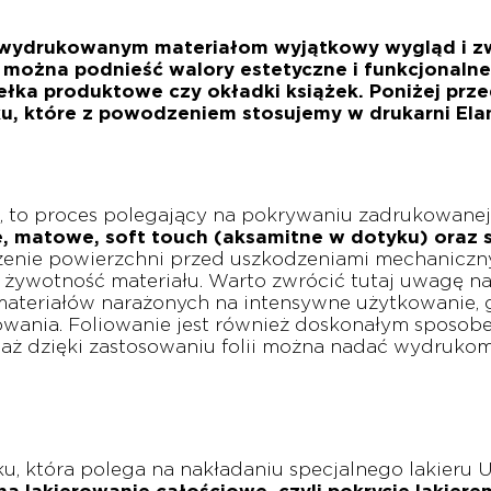
e wydrukowanym materiałom wyjątkowy wygląd i zw
k można podnieść walory estetyczne i funkcjonal
dełka produktowe czy okładki książek. Poniżej pr
ku, które z powodzeniem stosujemy w drukarni Ela
u, to proces polegający na pokrywaniu zadrukowane
e, matowe, soft touch (aksamitne w dotyku) oraz s
zenie powierzchni przed uszkodzeniami mechaniczn
 żywotność materiału. Warto zwrócić tutaj uwagę na 
o materiałów narażonych na intensywne użytkowanie,
owania. Foliowanie jest również doskonałym sposob
waż dzięki zastosowaniu folii można nadać wydrukom
u, która polega na nakładaniu specjalnego lakieru 