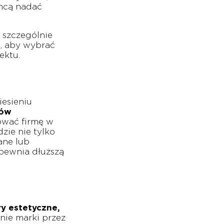
chcą nadać
 szczególnie
, aby wybrać
ektu.
iesieniu
ków
ować firmę w
zie nie tylko
ane lub
apewnia dłuższą
y estetyczne,
anie marki przez