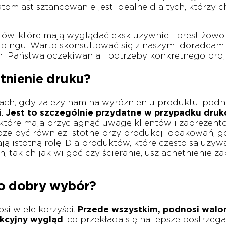
natomiast sztancowanie jest idealne dla tych, którzy 
tów, które mają wyglądać ekskluzywnie i prestiżowo,
pingu. Warto skonsultować się z naszymi doradcami
ni Państwa oczekiwania i potrzeby konkretnego proj
tnienie druku?
ach, gdy zależy nam na wyróżnieniu produktu, podn
i.
Jest to szczególnie przydatne w przypadku dru
 które mają przyciągnąć uwagę klientów i zaprezent
że być również istotne przy produkcji opakowań, gd
ą istotną rolę. Dla produktów, które często są używ
 takich jak wilgoć czy ścieranie, uszlachetnienie z
to dobry wybór?
si wiele korzyści.
Przede wszystkim, podnosi walor
kcyjny wygląd
, co przekłada się na lepsze postrzeg