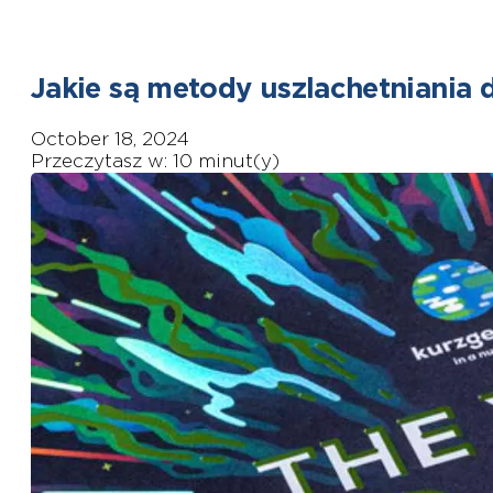
Jakie są metody uszlachetniania 
October 18, 2024
Przeczytasz w: 10 minut(y)