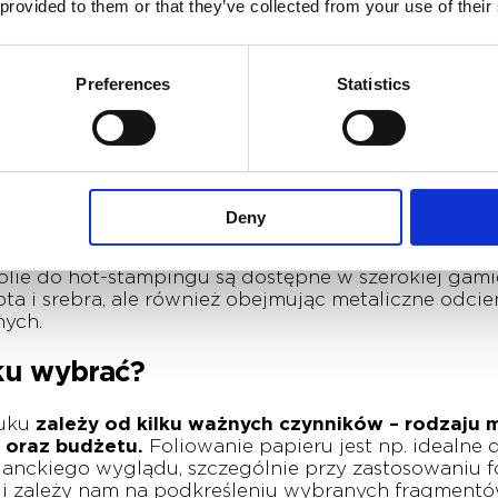
 provided to them or that they’ve collected from your use of their
, co pozwala na uzyskanie bardziej wyrazistego efekt
dą hot-stampingu, co dodatkowo podkreśla ekskluzy
ojekt, na przykład notes, kalendarz czy katalog, zysk
Preferences
Statistics
 złoceniem, to metoda uszlachetniania druku, pole
 wybrane fragmenty wydruku.
Hot-stamping, czyli t
Deny
folii w papier pod wpływem wysokiej temperatury.
anie za pomocą lamp UV. W naszej drukarni częściej
 Folie do hot-stampingu są dostępne w szerokiej gami
łota i srebra, ale również obejmując metaliczne odcie
nych.
ku wybrać?
ruku
zależy od kilku ważnych czynników – rodzaju m
 oraz budżetu.
Foliowanie papieru jest np. idealne d
ganckiego wyglądu, szczególnie przy zastosowaniu f
eśli zależy nam na podkreśleniu wybranych fragment