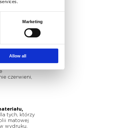
 services.
u. Tłoczenie
wny charakter
uje elegancki,
Marketing
gająca na
ermodruk,
Allow all
Cold-stamping
 korzystamy z
e
nie czerwieni,
ateriału,
la tych, którzy
olii matowej
ów wydruku,