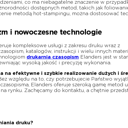
odzeniami, co ma niebagatelne znaczenie w przypad
norodności dostępnych metod, takich jak foliowani
łocenie metodą hot-stampingu, można dostosować te
izm i nowoczesne technologie
eruje kompleksowe usługi z zakresu druku wraz z
zasopism, katalogów, instrukcji i wielu innych materi
chnologiom
drukarnia czasopism
Elanders jest w sta
wniając wysoką jakość i precyzję wykonania.
a na efektywne i szybkie realizowanie dużych i śr
Bez względu na to, czy potrzebujecie Państwo wyj
 czasopisma, Elanders oferuje szeroką gamę metod u
na rynku. Zachęcamy do kontaktu, a chętnie przed
niania druku?