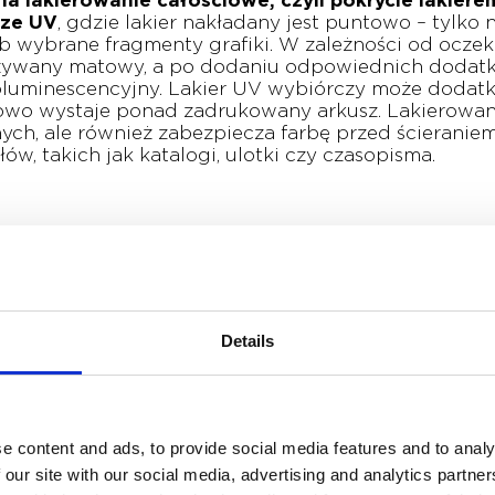
 lakierowanie całościowe, czyli pokrycie lakiere
cze UV
, gdzie lakier nakładany jest puntowo – tylko
ub wybrane fragmenty grafiki. W zależności od ocze
 używany matowy, a po dodaniu odpowiednich dodat
oluminescencyjny. Lakier UV wybiórczy może dodat
owo wystaje ponad zadrukowany arkusz. Lakierowani
h, ale również zabezpiecza farbę przed ścieraniem, 
, takich jak katalogi, ulotki czy czasopisma.
to
polega na wycinaniu z papieru lub kartonu okre
precyzyjny, co sprawia, że doskonale nadaje się do p
ka produktowe, wizytówki czy teczki. W przeciwieńs
ny, wykrojnik umożliwia wycięcie skomplikowanych w
Details
h i wyróżniających się projektów.
órej przy użyciu specjalnej matrycy tworzy się trój
e content and ads, to provide social media features and to analy
technikę do uwypuklenia nadrukowanego wcześniej 
 our site with our social media, advertising and analytics partn
e odbywać się w normalnej temperaturze, ale zdarza