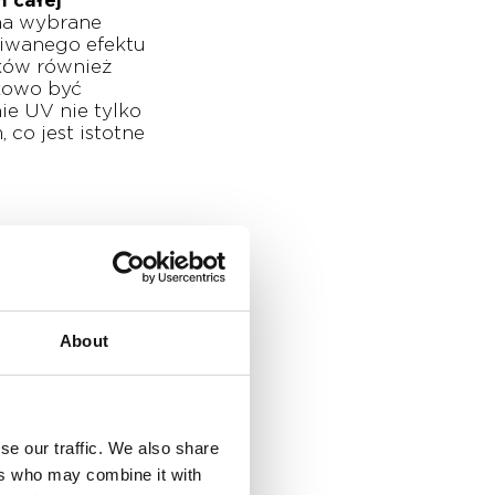
m całej
 na wybrane
kiwanego efektu
ków również
kowo być
e UV nie tylko
co jest istotne
ślonego wzoru
rodukcji
twie do
zorów z wysoką
About
wymiarowy wzór
se our traffic. We also share
wzoru, takiego
ers who may combine it with
 się również,