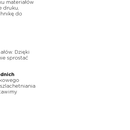
ku materiałów
e druku,
chnikę do
ałów. Dzięki
nie sprostać
ednich
ątkowego
szlachetniania
stawimy