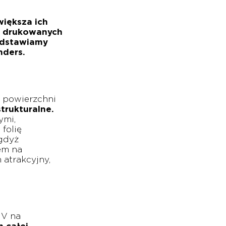
iększa ich
ne drukowanych
zedstawiamy
nders.
j powierzchni
trukturalne.
ymi,
folię
 gdyż
em na
 atrakcyjny,
UV na