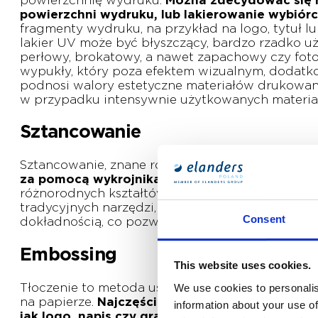
powierzchnię wydruku.
Można zdecydować się na
powierzchni wydruku, lub lakierowanie wybiór
fragmenty wydruku, na przykład na logo, tytuł l
lakier UV może być błyszczący, bardzo rzadko
perłowy, brokatowy, a nawet zapachowy czy fot
wypukły, który poza efektem wizualnym, dodatk
podnosi walory estetyczne materiałów drukowanyc
w przypadku intensywnie użytkowanych materiałów
Sztancowanie
Sztancowanie, znane również jako wykrawanie, 
za pomocą wykrojnika.
Proces ten jest szybki i 
różnorodnych kształtów i form, takich jak pudeł
tradycyjnych narzędzi, jak nożyczki czy giloty
Consent
dokładnością, co pozwala na tworzenie unikalnyc
Embossing
This website uses cookies.
Tłoczenie to metoda uszlachetniania druku, w kt
We use cookies to personalis
na papierze.
Najczęściej wykorzystuje się tę 
information about your use of
jak logo, napis czy grafika.
Proces tłoczenia moż