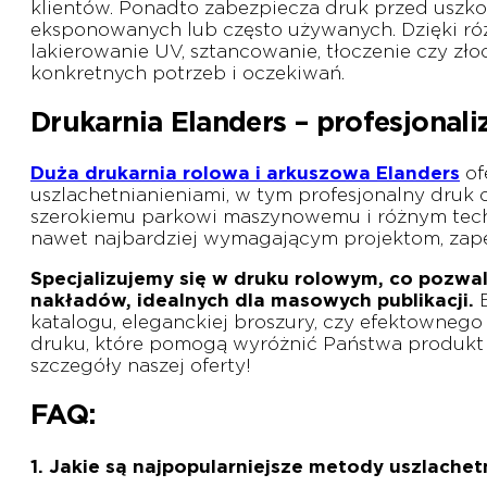
klientów. Ponadto zabezpiecza druk przed uszk
eksponowanych lub często używanych. Dzięki róż
lakierowanie UV, sztancowanie, tłoczenie czy z
konkretnych potrzeb i oczekiwań.
Drukarnia Elanders – profesjonal
Duża drukarnia rolowa i arkuszowa Elanders
of
uszlachetnianieniami, w tym profesjonalny druk c
szerokiemu parkowi maszynowemu i różnym te
nawet najbardziej wymagającym projektom, zape
Specjalizujemy się w druku rolowym, co pozwal
nakładów, idealnych dla masowych publikacji.
katalogu, eleganckiej broszury, czy efektownego
druku, które pomogą wyróżnić Państwa produkt 
szczegóły naszej oferty!
FAQ:
1. Jakie są najpopularniejsze metody uszlachet