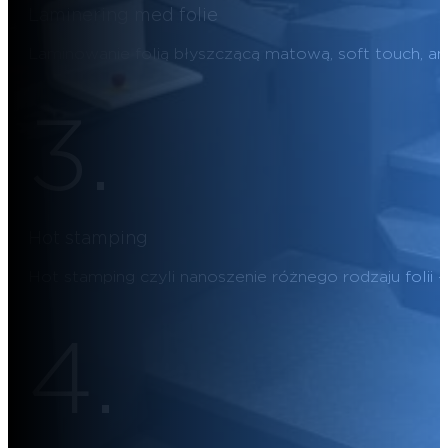
Laminering med folie
Laminowanie folią błyszczącą matową, soft touch, ant
3.
Hot stamping
Hot stamping czyli nanoszenie różnego rodzaju folii – n
4.