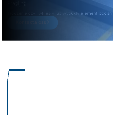
Prägling
Tłoczenie czyli wklęsły lub wypukły element odciśn
Kontakta oss