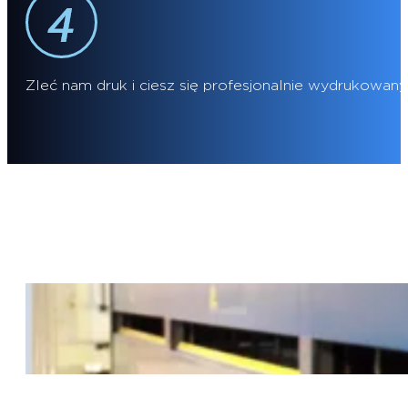
Zleć nam druk i ciesz się profesjonalnie wydrukowany