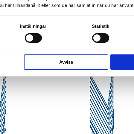
har tillhandahållit eller som de har samlat in när du har använt 
Druk arkuszowy w pigułce
Inställningar
Statistik
Avvisa