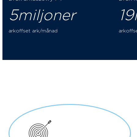
5
19
miljoner
arkoffset ark/månad
arkoffs