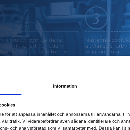
iejscu zatrzymuje się na
Następnie zadruk
– na arkusz jest nakładany
a schnięcie farby
y kolor lub uszlachetnienie.
wsiąkanie oraz po
 arkusze muszą się sezonować
Drukarnia offse
a to, że przed uprzednim
maszyny arkuszo
Information
ed falcowaniem, arkusze
Maksymalny forma
ba dobrze się utrwali. To
wyprodukować pon
rba offsetowa ma bowiem duży
miesiąc. Jedna z
cookies
Speedmaster moż
e för att anpassa innehållet och annonserna till användarna, tillh
vår trafik. Vi vidarebefordrar även sådana identifierare och anna
nnons- och analysföretag som vi samarbetar med. Dessa kan i sin