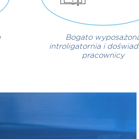
a
Bogato wyposażon
introligatornia i doświa
pracownicy