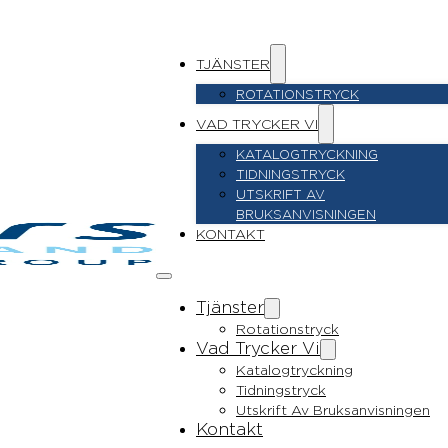
TJÄNSTER
ROTATIONSTRYCK
VAD TRYCKER VI
KATALOGTRYCKNING
TIDNINGSTRYCK
UTSKRIFT AV
BRUKSANVISNINGEN
KONTAKT
Tjänster
Rotationstryck
Vad Trycker Vi
Katalogtryckning
Tidningstryck
Utskrift Av Bruksanvisningen
Kontakt