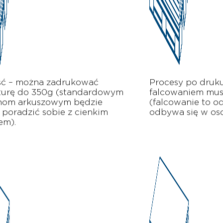
ć – można zadrukować
Procesy po druku
urę do 350g (standardowym
falcowaniem mus
nom arkuszowym będzie
(falcowanie to o
 poradzić sobie z cienkim
odbywa się w oso
em).