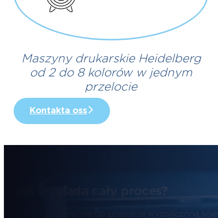
Maszyny drukarskie Heidelberg
od 2 do 8 kolorów w jednym
przelocie
Kontakta oss
Jak wygląda cały proces?
Arkusz papieru ma do przejścia wyznaczoną ście