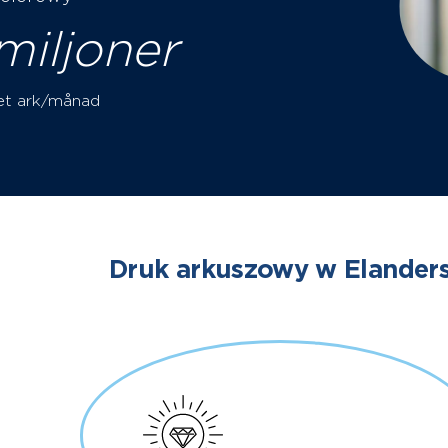
miljoner
et ark/månad
Druk arkuszowy w Elander