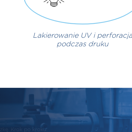
Lakierowanie UV i perforacj
podczas druku
żkę. Krok po kroku: