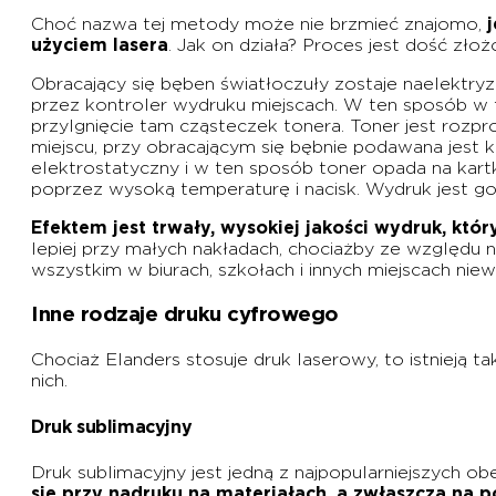
Choć nazwa tej metody może nie brzmieć znajomo,
użyciem lasera
. Jak on działa? Proces jest dość złożo
Obracający się bęben światłoczuły zostaje naelektry
przez kontroler wydruku miejscach. W ten sposób w t
przylgnięcie tam cząsteczek tonera. Toner jest rozp
miejscu, przy obracającym się bębnie podawana jest 
elektrostatyczny i w ten sposób toner opada na kart
poprzez wysoką temperaturę i nacisk. Wydruk jest g
Efektem jest trwały, wysokiej jakości wydruk, któr
lepiej przy małych nakładach, chociażby ze względu
wszystkim w biurach, szkołach i innych miejscach ni
Inne rodzaje druku cyfrowego
Chociaż Elanders stosuje druk laserowy, to istnieją t
nich.
Druk sublimacyjny
Druk sublimacyjny jest jedną z najpopularniejszych 
się przy nadruku na materiałach, a zwłaszcza na po