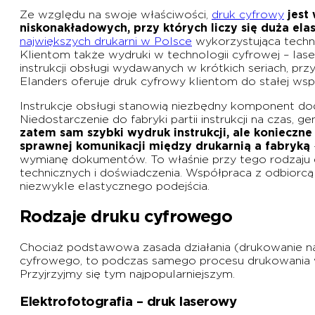
Ze względu na swoje właściwości,
druk cyfrowy
jest
niskonakładowych, przy których liczy się duża ela
największych drukarni w Polsce
wykorzystująca techn
Klientom także wydruki w technologii cyfrowej – la
instrukcji obsługi wydawanych w krótkich seriach, prz
Elanders oferuje druk cyfrowy klientom do stałej w
Instrukcje obsługi stanowią niezbędny komponent 
Niedostarczenie do fabryki partii instrukcji na czas,
zatem sam szybki wydruk instrukcji, ale konieczn
sprawnej komunikacji między drukarnią a fabryką
wymianę dokumentów. To właśnie przy tego rodzaju d
technicznych i doświadczenia. Współpraca z odbior
niezwykle elastycznego podejścia.
Rodzaje druku cyfrowego
Chociaż podstawowa zasada działania (drukowanie n
cyfrowego, to podczas samego procesu drukowania wyk
Przyjrzyjmy się tym najpopularniejszym.
Elektrofotografia – druk laserowy