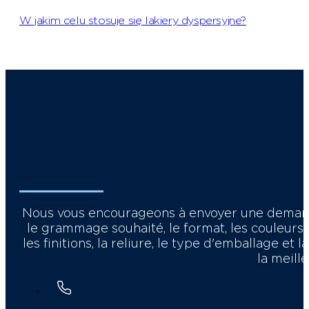
W jakim celu stosuje się lakiery dyspersyjne?
Nous vous encourageons à envoyer une demande 
le grammage souhaité, le format, les couleurs, 
les finitions, la reliure, le type d'emballage 
la meill