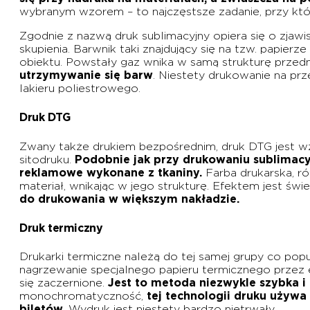
wybranym wzorem – to najczęstsze zadanie, przy któ
Zgodnie z nazwą druk sublimacyjny opiera się o zja
skupienia. Barwnik taki znajdujący się na tzw. papi
obiektu. Powstały gaz wnika w samą strukturę przed
utrzymywanie się barw
. Niestety drukowanie na pr
lakieru poliestrowego.
Druk DTG
Zwany także drukiem bezpośrednim, druk DTG jest wzg
sitodruku.
Podobnie jak przy drukowaniu sublimacyj
reklamowe wykonane z tkaniny.
Farba drukarska, ró
materiał, wnikając w jego strukturę. Efektem jest św
do drukowania w większym nakładzie.
Druk termiczny
Drukarki termiczne należą do tej samej grupy co popul
nagrzewanie specjalnego papieru termicznego przez 
się zaczernione.
Jest to metoda niezwykle szybka i
monochromatyczność,
tej technologii druku używ
biletów.
Wydruk jest niestety bardzo nietrwały.