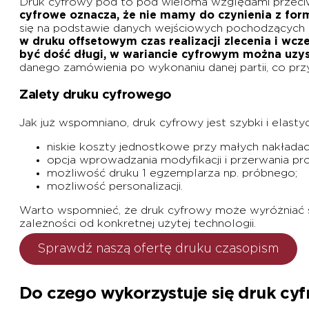
Druk cyfrowy pod to pod wieloma względami przeciw
cyfrowe oznacza, że nie mamy do czynienia z form
się na podstawie danych wejściowych pochodzących 
w druku offsetowym czas realizacji zlecenia i w
być dość długi, w wariancie cyfrowym można uzys
danego zamówienia po wykonaniu danej partii, co pr
Zalety druku cyfrowego
Jak już wspomniano, druk cyfrowy jest szybki i elasty
niskie koszty jednostkowe przy małych nakładac
opcja wprowadzania modyfikacji i przerwania pro
możliwość druku 1 egzemplarza np. próbnego;
możliwość personalizacji.
Warto wspomnieć, że druk cyfrowy może wyróżniać si
zależności od konkretnej użytej technologii.
Sprawdź naszą ofertę druku czasopism
Do czego wykorzystuje się druk cy