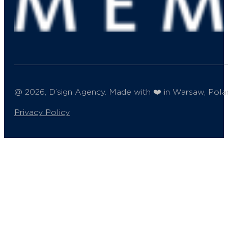
@ 2026, D’sign Agency. Made with ❤️ in Warsaw, Pola
Privacy Policy