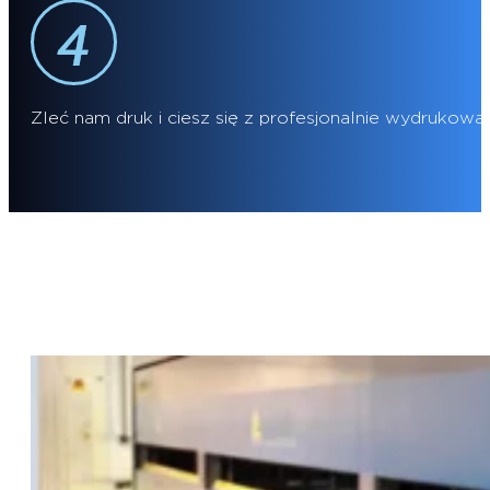
Zleć nam druk i ciesz się z profesjonalnie wydrukowa