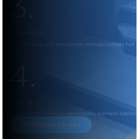
3.
Heißprägung
Hot stamping czyli nanoszenie różnego rodzaju folii – n
4.
Prägung
Tłoczenie czyli wklęsły lub wypukły element odciśn
Kontaktieren Sie uns