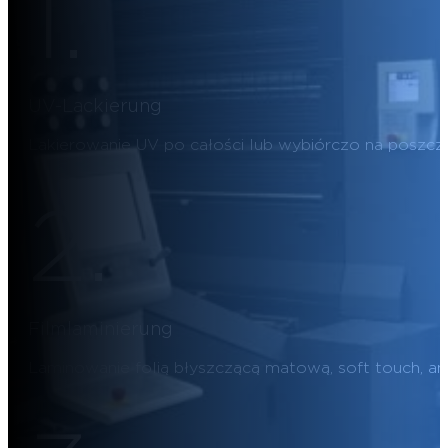
1.
UV-Lackierung
Lakierowanie UV po całości lub wybiórczo na poszcz
2.
Filmlaminierung
Laminowanie folią błyszczącą matową, soft touch, ant