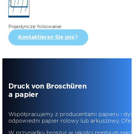
Pojedyncze foliowanie
Kontaktieren Sie uns
Druck von Broschüren
a papier
Współpracujemy z producentami papieru i dyst
odpowiedni papier rolowy lub arkuszowy. Ofer
W przypadku broszur w jakości premium rekom