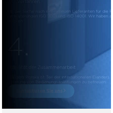
ISO, Verfahren
Bei der Suche nach einem neuen Lieferanten für die Pr
Zertifizierungen ISO 9001 und ISO 14001. Wir haben a
drucken.
4.
Stabilität der Zusammenarbeit
Elanders Polska ist Teil der internationalen Elanders
Lieferung von Bedienungsanleitungen zu betreuen.
Kontaktieren Sie uns