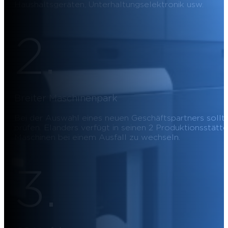
Haushaltsgeräten, Unterhaltungselektronik usw.
2.
Breiter Maschinenpark
Bei der Auswahl eines neuen Geschäftspartners sollte
prüfen. Elanders verfügt in seinen 2 Produktionsstätt
Maschinen bei einem Ausfall zu wechseln.
3.