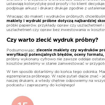
ustawiają kolorystykę pod proofy i to klient decydu
podpisuje arkusz i drukarz drukuje zgodnie z ustaleni
Wracając do makiet i wydruków próbnych, chcielibyśm
makiety i wydruki próbne dotyczą najbardziej sk
próbki papierów, przykłady opraw czy uszlachetnień 
uszlachetnień czy opraw bez inwestowania w koszt
Czy warto zlecić wydruk próbny?
Podsumowując,
zlecenie makiety czy wydruków pr
weryfikacji potencjalnych błędów, oceny formatu,
próbny wykonany cyfrowo nie zawsze oddaje ostatec
kosztów jesteśmy w stanie zainwestować w przygoto
W ten sposób dotarliśmy do końca tego odcinka. Mam
egzemplarza próbnego. W razie pytań dajcie znać – j
naszej drukarni, a wtedy chętnie odpowiemy na wszy
podcastu i zapraszamy do kolejnego!