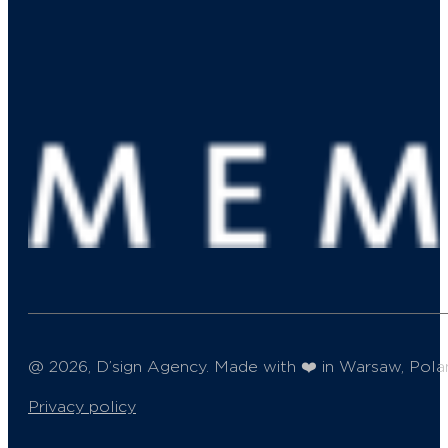
@ 2026, D’sign Agency. Made with ❤️ in Warsaw, Pola
Privacy policy