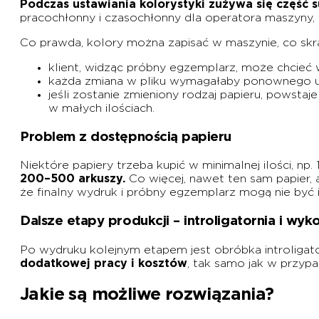
Podczas ustawiania kolorystyki zużywa się część
pracochłonny i czasochłonny dla operatora maszyny, ta
Co prawda, kolory można zapisać w maszynie, co skraca
klient, widząc próbny egzemplarz, może chcieć
każda zmiana w pliku wymagałaby ponownego u
jeśli zostanie zmieniony rodzaj papieru, powst
w małych ilościach.
Problem z dostępnością papieru
Niektóre papiery trzeba kupić w minimalnej ilości, np.
200–500 arkuszy.
Co więcej, nawet ten sam papier, a
że finalny wydruk i próbny egzemplarz mogą nie być 
Dalsze etapy produkcji – introligatornia i wyk
Po wydruku kolejnym etapem jest obróbka introligat
dodatkowej pracy i kosztów
, tak samo jak w przyp
Jakie są możliwe rozwiązania?