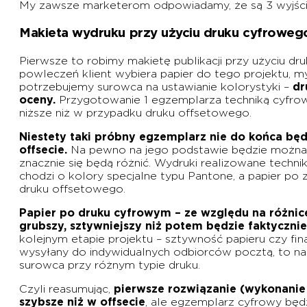
My zawsze marketerom odpowiadamy, że są 3 wyjścia z
Makieta wydruku przy użyciu druku cyfroweg
Pierwsze to robimy makietę publikacji przy użyciu dr
powleczeń klient wybiera papier do tego projektu, 
potrzebujemy surowca na ustawianie kolorystyki –
dr
oceny.
Przygotowanie 1 egzemplarza techniką cyfrow
niższe niż w przypadku druku offsetowego.
Niestety taki próbny egzemplarz nie do końca b
offsecie.
Na pewno na jego podstawie będzie można oc
znacznie się będą różnić. Wydruki realizowane techni
chodzi o kolory specjalne typu Pantone, a papier po
druku offsetowego.
Papier po druku cyfrowym – ze względu na różnicę
grubszy, sztywniejszy niż potem będzie faktyczn
kolejnym etapie projektu – sztywność papieru czy fin
wysyłany do indywidualnych odbiorców pocztą, to na
surowca przy różnym typie druku.
Czyli reasumując,
pierwsze rozwiązanie (wykonanie
szybsze niż w offsecie
, ale egzemplarz cyfrowy będ