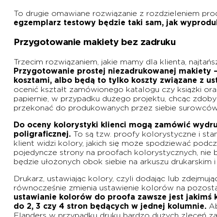
To drugie omawiane rozwiązanie z rozdzieleniem pro
egzemplarz testowy będzie taki sam, jak wyprodu
Przygotowanie makiety bez zadruku
Trzecim rozwiązaniem, jakie mamy dla klienta, najta
Przygotowanie prostej niezadrukowanej makiety – 
kosztami, albo będą to tylko koszty związane z us
ocenić kształt zamówionego katalogu czy książki ora
papiernie, w przypadku dużego projektu, chcąc zdobyć
przekonać do produkowanych przez siebie surowców
Do oceny kolorystyki klienci mogą zamówić wydruk
poligraficznej.
To są tzw. proofy kolorystyczne i st
klient widzi kolory, jakich się może spodziewać podc
pojedyncze strony na proofach kolorystycznych, nie 
będzie ułożonych obok siebie na arkuszu drukarskim 
Drukarz, ustawiając kolory, czyli dodając lub zdejmu
równocześnie zmienia ustawienie kolorów na pozostał
ustawianie kolorów do proofa zawsze jest jakimś
do 2, 3 czy 4 stron będących w jednej kolumnie.
Ab
Elanders w przypadku druku bardzo dużych zleceń za