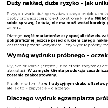
Duży nakład, duże ryzyko – jak un
Przygotowanie dużego wydawniczego projektu może
osoby prowadzącej projekt po stronie klienta.
Mając 
sobie sprawę, że tutaj nie ma możliwości korekty
zmienić.
Dlatego
część marketerów czy specjalistów ds. za
poligraficznej jeszcze przed drukiem całego nakł
kosztami i przede wszystkim – czy wydruk próbny rz
Wymóg wydruku próbnego – oczeki
My jako drukarnia (często już na etapie zapytania)
akceptacji.
W zamyśle klienta produkcja zasadnicz
zostanie zaakceptowany.
Problem w tym, że
w tradycyjnym druku offsetowy
ale jak to – zapytacie – dlaczego?
Dlaczego wydruk egzemplarza prób