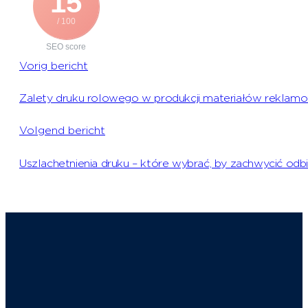
15
/ 100
SEO score
Vorig bericht
Zalety druku rolowego w produkcji materiałów reklam
Volgend bericht
Uszlachetnienia druku – które wybrać, by zachwycić od