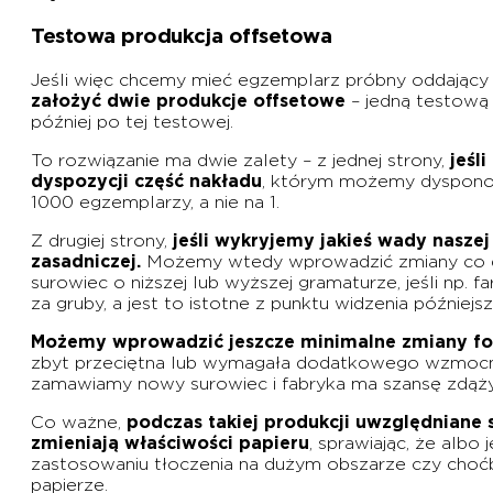
Testowa produkcja offsetowa
Jeśli więc chcemy mieć egzemplarz próbny oddający 
założyć dwie produkcje offsetowe
– jedną testową 
później po tej testowej.
To rozwiązanie ma dwie zalety – z jednej strony,
jeśl
dyspozycji część nakładu
, którym możemy dysponow
1000 egzemplarzy, a nie na 1.
Z drugiej strony,
jeśli wykryjemy jakieś wady nasze
zasadniczej.
Możemy wtedy wprowadzić zmiany co do s
surowiec o niższej lub wyższej gramaturze, jeśli np. f
za gruby, a jest to istotne z punktu widzenia późniejsze
Możemy wprowadzić jeszcze minimalne zmiany form
zbyt przeciętna lub wymagała dodatkowego wzmocnien
zamawiamy nowy surowiec i fabryka ma szansę zdąż
Co ważne,
podczas takiej produkcji uwzględniane s
zmieniają właściwości papieru
, sprawiając, że albo 
zastosowaniu tłoczenia na dużym obszarze czy choćb
papierze.